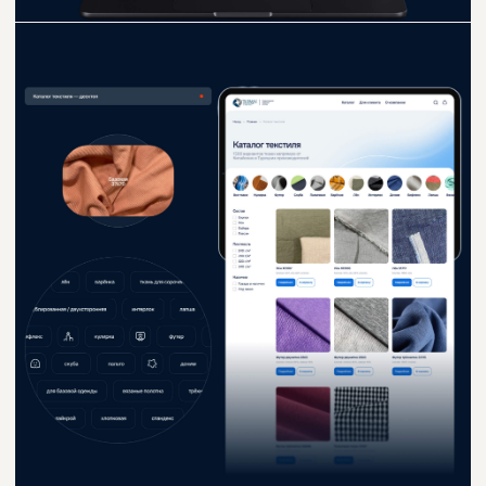
Давай обсудим
проект.
Пиши
Сделано за
48 дней
Кейс опубликован
29 июня 2026
Ссылка на проект
Перейти на сайт