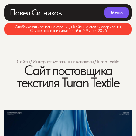
Павел Ситников
Меню
Опубликованы основные страницы. Кейсы на стадии оформления.
Список последних изменений
от 29 июня 2026
Сайты
/
Интернет-магазины и каталоги
/ Turan Textile
Сайт поставщика
текстиля Turan Textile