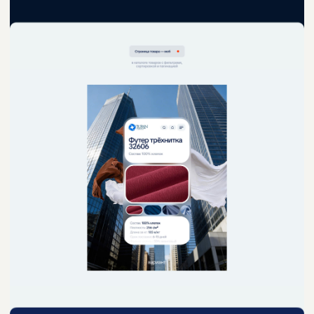
Нужен такой же
сайт?
Давай
обсудим
написать
в телеграм
@Pavel_Sitnikov