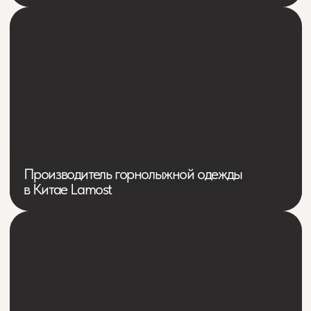
Магазин виниловых пластинок Архив
Корпусная мебель в Поволжье
Стульчик Мебель
Магазин цветочных букетов
и подарков MegaRose