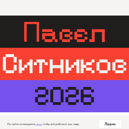
Tilda
Made on
Ладно
На сайте используются
куки
, чтобы всё работало как надо.