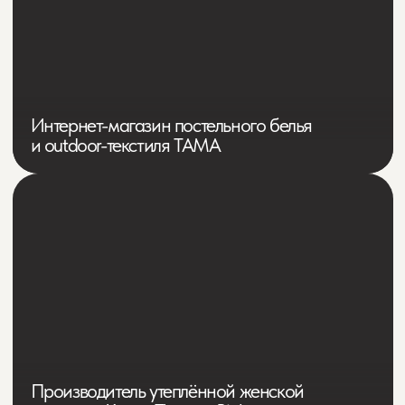
Производитель элитных женских
пальто в Китае Aosileibang
Современный бренд мужской
одежды Gelatu