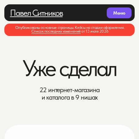
Павел Ситников
Меню
Опубликованы основные страницы. Кейсы на стадии оформления.
Список последних изменений
от 13 июля 2026
Уже сделал
22 интернет-магазина
и каталога в 9 нишах
Типы сайтов
Все
73
Интернет-магазины
22
Сайты компаний
11
Лендинги
32
Спецпроекты и промо-сайты
8